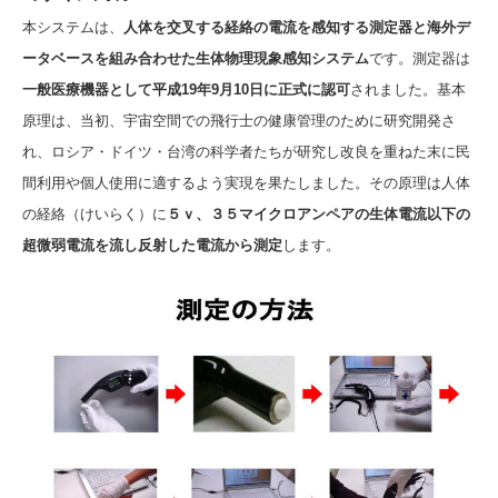
本システムは、
人体を交叉する経絡の電流を感知する測定器と海外デ
ータベースを組み合わせた生体物理現象感知システム
です。測定器は
一般医療機器として平成19年9月10日に正式に認可
されました。基本
原理は、当初、宇宙空間での飛行士の健康管理のために研究開発さ
れ、ロシア・ドイツ・台湾の科学者たちが研究し改良を重ねた末に民
間利用や個人使用に適するよう実現を果たしました。その原理は人体
の経絡（けいらく）に
５ｖ、３５マイクロアンペアの生体電流以下の
超微弱電流を流し反射した電流から測定
します。