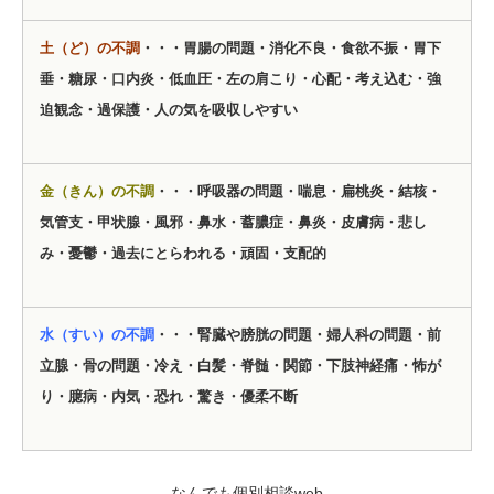
土（ど）の不調
・・・胃腸の問題・消化不良・食欲不振・胃下
垂・糖尿・口内炎・低血圧・左の肩こり・心配・考え込む・強
迫観念・過保護・人の気を吸収しやすい
金（きん）の不調
・・・呼吸器の問題・喘息・扁桃炎・結核・
気管支・甲状腺・風邪・鼻水・蓄膿症・鼻炎・皮膚病・悲し
み・憂鬱・過去にとらわれる・頑固・支配的
水（すい）の不調
・・・腎臓や膀胱の問題・婦人科の問題・前
立腺・骨の問題・冷え・白髪・脊髄・関節・下肢神経痛・怖が
り・臆病・内気・恐れ・驚き・優柔不断
なんでも個別相談web